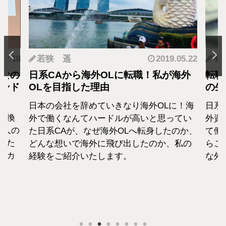
.12.18
若狭 遥
2019.05.22
羽
となの
日系CAから海外OLに転職！私が海外
転職
カンド
OLを目指した理由
の生
日本の会社を辞めていきなり海外OLに！海
日系
転換
外で働くなんてハードルが高いと思ってい
外資
1人の
た日系CAが、なぜ海外OLへ転身したのか、
て働
えた
どんな想いで海外に飛び出したのか、私の
らこ
セカ
経験をご紹介いたします。
な外