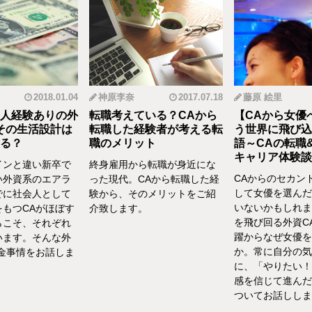
2018.01.04
神原李奈
2017.07.18
藤原 絵里
人経験ありの外
転職考えている？CAから
【CAから女優
その生活設計は
転職した経験者が考える転
う世界に飛び込
る？
職のメリット
語～CAの転職
キャリア体験談vo
インと違い新卒で
終身雇用から転職が身近にな
CAからのセカン
い外資系のエアラ
った現代。CAから転職した経
して女優を選んだ
でに社会人として
験から、そのメリットをご紹
いないかもしれま
をもつCAがほぼす
介致します。
を飛び回る外資C
らこそ、それぞれ
躍からなぜ女優を
います。そんな外
か。常に自分の気
お金事情をお話しま
に、「やりたい！
感を信じて進んだ
ついてお話ししま