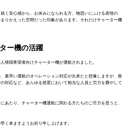
に就く安心感から、お休みになられる方、物思いにふける表情の
静まりかえった空間だった印象があります。それだけチャーター機
ター機の活躍
邦人帰国希望者向けチャーター機が運航されました。
め、素早い運航のオペレーション対応が出来たと想像しますが、救
での対応など、あらゆる措置において相当な人員と労力を費やして
るにあたり、チャーター機運航に関わる方たちのご尽力を思うと、
。
が早く来ますようお祈り申し上げます。