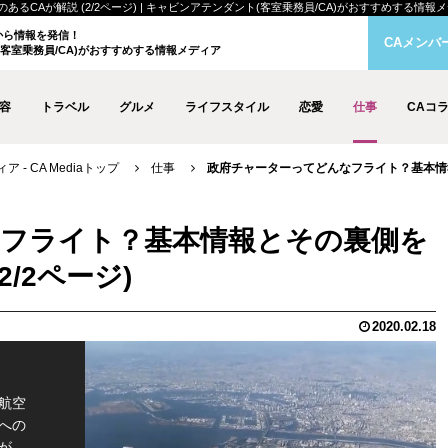
解説 (2/2ページ) | キャビンアテンダント(客室乗務員/CA)がおすすめする情報メディア 
クから情報を発信！
CAメンバ
客室乗務員/CA)がおすすめする情報メディア
容
トラベル
グルメ
ライフスタイル
恋愛
仕事
CAコ
- CA Mediaトップ
仕事
政府チャーターってどんなフライト？基本情報
フライト？基本情報とその裏側を
/2ページ)
2020.02.18
航空
への
が、