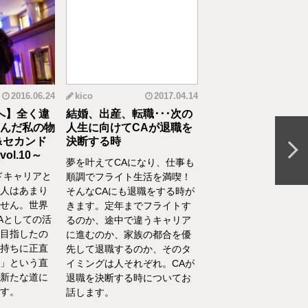
2016.06.24
kico
2017.04.14
riko
20
へ】全く違
結婚、出産、転職･･･次の
元CAの育児論！離
んだ私の物
人生に向けてCAが退職を
食べてくれない、自
&セカンド
決断する時
間を持ちたいをCA
l.10～
決
夢を叶えてCAになり、仕事も
ドキャリアと
離乳食を思うように食
順調でフライト生活を満喫！
人はあまり
れない、自分の時間を
そんなCAにも退職をする時が
せん。世界
い、部屋が散らかって
きます。定年までフライトす
Aとしての活
やるべきことが終わら
るのか、途中で違うキャリア
目指したの
い……そんな育児・家
に進むのか、家族の都合を優
持ちに正直
るなかでの悩みをCA
先して退職するのか、そのタ
」という直
決！キャビンアテンダ
イミングは人それぞれ。CAが
新たな道に
して働くなかで培った
退職を決断する時についてお
す。
を、家庭というフィー
話します。
活かしている筆者が、