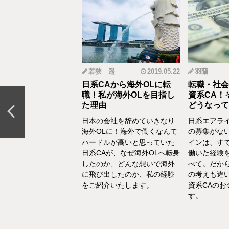
mi
2019.12.18
若狭 遥
2019.05.22
羽蘭
から野菜ソムリエ
日系CAから海外OLに転
転職・社会
おとなの食育」を伝
職！私が海外OLを目指し
資系CA！
CAの転職＆セカン
た理由
どうなって
リア体験談vol.13～
日本の会社を辞めていきなり
日系エアラ
結婚、出産などを通し
海外OLに！海外で働くなんて
の募集がな
の転換期が度々ありま
ハードルが高いと思っていた
インは、す
でもあるけど、1人の女
日系CAが、なぜ海外OLへ転身
働いた経験
て自立もしていたい。
したのか、どんな想いで海外
べて。だか
えた中で選んだ「野菜
に飛び出したのか、私の経験
の考えも違
エ」としてのセカンド
をご紹介いたします。
資系CAの
アをお話いたします。
す。