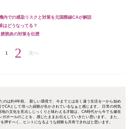
！機内での感染リスクと対策を元国際線CAが解説
策はどうなってる？
、膀胱炎の対策を伝授
2
1
次へ
たのは約4年前。 新しい環境で、今までとは全く違う生活を一から始め
でCAとして培った経験が生かされているなぁと感じます。 日常の何気
現地の文化を見出しじっくりと味わえる才能は、CA時代から今でも健在
ンガポールのことを、感じたままお伝えしていきたい思います。 また、
中を押すべく、ヒントになるような経験も共有できればと思います。