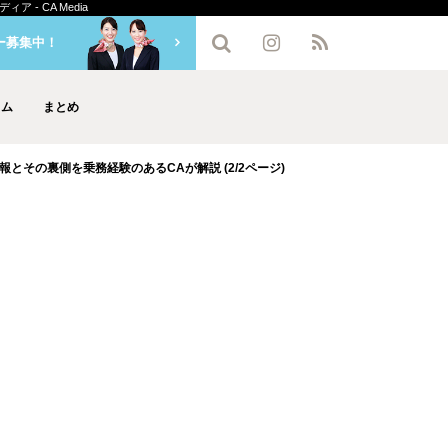
- CA Media
ー募集中！
ラム
まとめ
とその裏側を乗務経験のあるCAが解説 (2/2ページ)