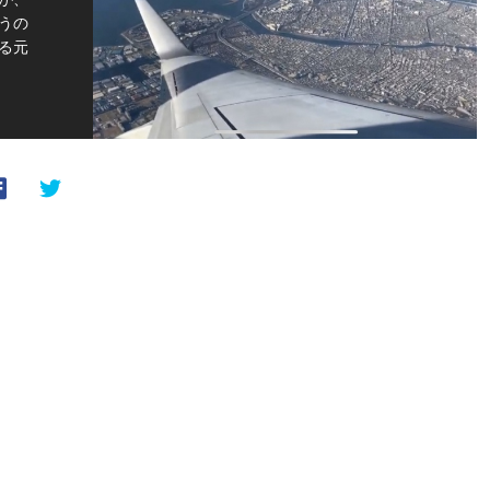
うの
る元