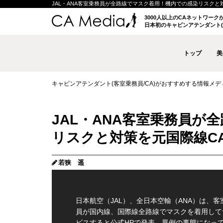
JAL・ANA客室乗務員が全路線でマスク着用！機内での感染リスクと対策を
3000人以上のCAネットワー
日本初のキャビンアテンダント(
トップ
美
キャビンアテンダント(客室乗務員/CA)がおすすめする情報メディア 
JAL・ANA客室乗務員が
リスクと対策を元国際線C
若狭 遥
日本航空（JAL）、全日本空輸（ANA）は、客
員が国内線、国際線全路線でマスクを着用して
ビスすると公式HPで発表。異例の事態になっ