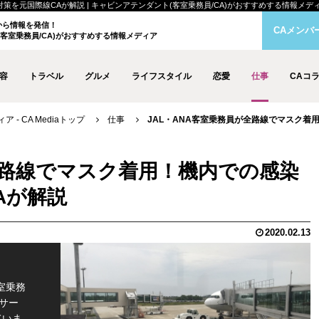
元国際線CAが解説 | キャビンアテンダント(客室乗務員/CA)がおすすめする情報メディア - 
クから情報を発信！
CAメンバ
客室乗務員/CA)がおすすめする情報メディア
容
トラベル
グルメ
ライフスタイル
恋愛
仕事
CAコ
- CA Mediaトップ
仕事
JAL・ANA客室乗務員が全路線でマスク着
全路線でマスク着用！機内での感染
Aが解説
2020.02.13
室乗務
サー
ていま