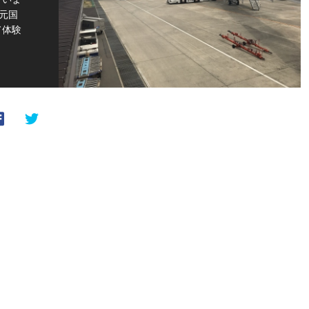
元国
て体験