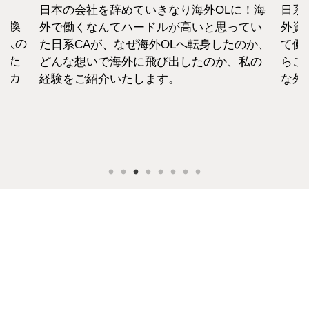
日本の会社を辞めていきなり海外OLに！海
日系
転換
外で働くなんてハードルが高いと思ってい
外資
1人の
た日系CAが、なぜ海外OLへ転身したのか、
て働
えた
どんな想いで海外に飛び出したのか、私の
らこ
セカ
経験をご紹介いたします。
な外