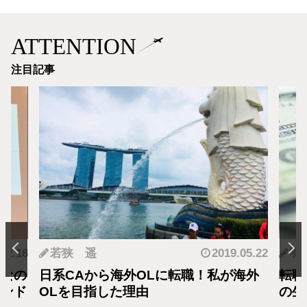
ATTENTION
注目記事
.12.18
若狭 遥
2019.05.22
羽
となの
日系CAから海外OLに転職！私が海外
転職
カンド
OLを目指した理由
の生