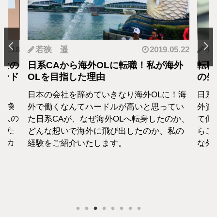
 遥
2019.05.22
羽蘭
CAから海外OLに転職！私が海外
転職・社会人経験
を目指した理由
の生活設計はど
会社を辞めていきなり海外OLに！海
日系エアラインと
くなんてハードルが高いと思ってい
外資系のエアライ
CAが、なぜ海外OLへ転身したのか、
て働いた経験をもつ
想いで海外に飛び出したのか、私の
らこそ、それぞれ
ご紹介いたします。
な外資系CAのお金