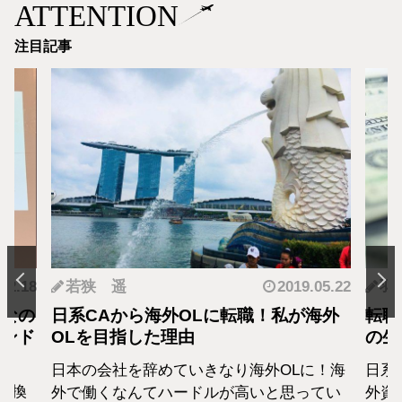
ATTENTION
注目記事
.12.18
若狭 遥
2019.05.22
羽
となの
日系CAから海外OLに転職！私が海外
転職
カンド
OLを目指した理由
の生
日本の会社を辞めていきなり海外OLに！海
日系
転換
外で働くなんてハードルが高いと思ってい
外資