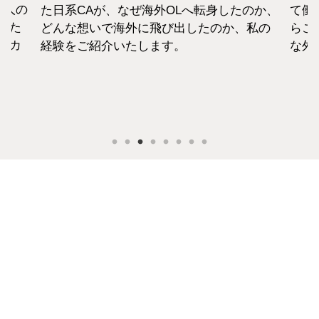
1人の
た日系CAが、なぜ海外OLへ転身したのか、
て働
えた
どんな想いで海外に飛び出したのか、私の
らこ
セカ
経験をご紹介いたします。
な外