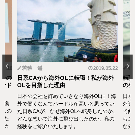
.12.18
若狭 遥
2019.05.22
羽
となの
日系CAから海外OLに転職！私が海外
転職
カンド
OLを目指した理由
の生
日本の会社を辞めていきなり海外OLに！海
日系
転換
外で働くなんてハードルが高いと思ってい
外資
1人の
た日系CAが、なぜ海外OLへ転身したのか、
て働
えた
どんな想いで海外に飛び出したのか、私の
らこ
セカ
経験をご紹介いたします。
な外