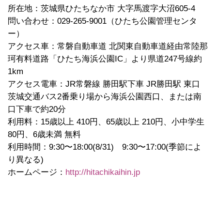
所在地：茨城県ひたちなか市 大字馬渡字大沼605-4
問い合わせ：029-265-9001（ひたち公園管理センタ
ー）
アクセス車：常磐自動車道 北関東自動車道経由常陸那
珂有料道路「ひたち海浜公園IC」より県道247号線約
1km
アクセス電車：JR常磐線 勝田駅下車 JR勝田駅 東口
茨城交通バス2番乗り場から海浜公園西口、または南
口下車で約20分
利用料：15歳以上 410円、65歳以上 210円、小中学生
80円、6歳未満 無料
利用時間：9:30〜18:00(8/31) 9:30〜17:00(季節によ
り異なる)
ホームページ：
http://hitachikaihin.jp