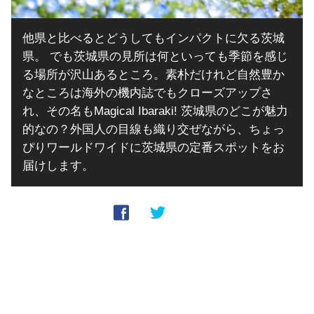
他県と比べるとどうしてもインパクトに欠る茨城
県。 でも茨城県の見所は何といっても季節を感じ
る場所が沢山あるところ。素朴だけれど自然豊か
なところは海外の機内誌でもクローズアップさ
れ、その名もMagical Ibaraki! 茨城県のどこが魅力
的なの？外国人の目線も織り交ぜながら、ちょっ
ぴりワールドワイドに茨城県の定番スポットをお
届けします。