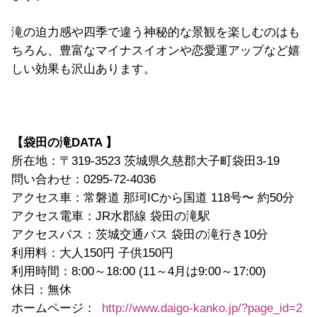
滝の迫力感や四季で違う神秘的な景観を楽しむのはも
ちろん、豊富なマイナスイオンや恋愛運アップなど嬉
しい効果も沢山あります。
【袋田の滝DATA 】
所在地：〒319-3523 茨城県久慈郡大子町袋田3-19
問い合わせ：0295-72-4036
アクセス車：常磐道 那珂ICから国道 118号〜 約50分
アクセス電車：JR水郡線 袋田の滝駅
アクセスバス：茨城交通バス 袋田の滝行き10分
利用料：大人150円 子供150円
利用時間：8:00～18:00 (11～4月は9:00～17:00)
休日：無休
ホームページ：
http://www.daigo-kanko.jp/?page_id=2