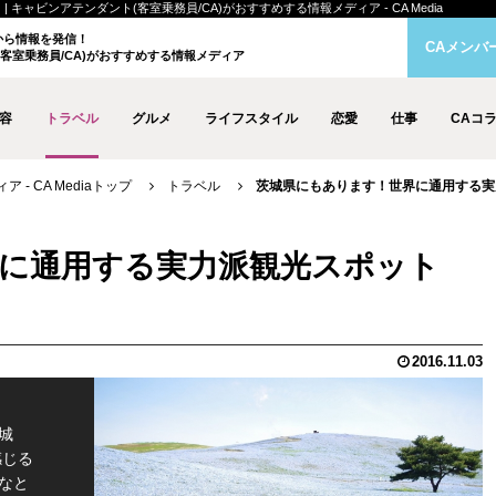
 キャビンアテンダント(客室乗務員/CA)がおすすめする情報メディア - CA Media
クから情報を発信！
CAメンバ
客室乗務員/CA)がおすすめする情報メディア
容
トラベル
グルメ
ライフスタイル
恋愛
仕事
CAコ
- CA Mediaトップ
トラベル
茨城県にもあります！世界に通用する実力派
に通用する実力派観光スポット
2016.11.03
城
感じる
なと