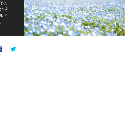
その
なの？外
ルド
。