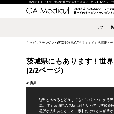
茨城県にもあります！世界に通用する実力派観光スポット (2/2ページ) |
3000人以上のCAネットワー
日本初のキャビンアテンダント(
トップ
美
キャビンアテンダント(客室乗務員/CA)がおすすめする情報メディア 
茨城県にもあります！世界
(2/2ページ)
寛美
他県と比べるとどうしてもインパクトに欠る茨
県。 でも茨城県の見所は何といっても季節を
場所が沢山あるところ。素朴だけれど自然豊か