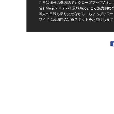
ころは海外の機内誌でもクローズアップされ、
名もMagical Ibaraki! 茨城県のどこが魅力的
国人の目線も織り交ぜながら、ちょっぴりワー
ワイドに茨城県の定番スポットをお届けします