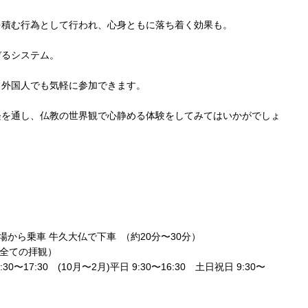
を積む行為として行われ、心身ともに落ち着く効果も。
ぞるシステム。
も外国人でも気軽に参加できます。
経を通し、仏教の世界観で心静める体験をしてみてはいかがでしょ
場から乗車 牛久大仏で下車 （約20分〜30分）
含む全ての拝観）
30〜17:30 (10月〜2月)平日 9:30〜16:30 土日祝日 9:30〜