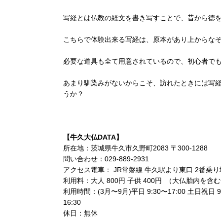
写経とは仏教の経文を書き写すことで、昔から徳
こちらで体験出来る写経は、原本があり上からな
必要な道具も全て用意されているので、初心者で
あまり馴染みがないからこそ、訪れたときには写
うか？
【牛久大仏DATA】
所在地：茨城県牛久市久野町2083 〒300-1288
問い合わせ：029-889-2931
アクセス電車： JR常磐線 牛久駅より東口 2番乗り
利用料：大人 800円 子供 400円 （大仏胎内を
利用時間：(3月〜9月)平日 9:30〜17:00 土日祝日 9:
16:30
休日：無休