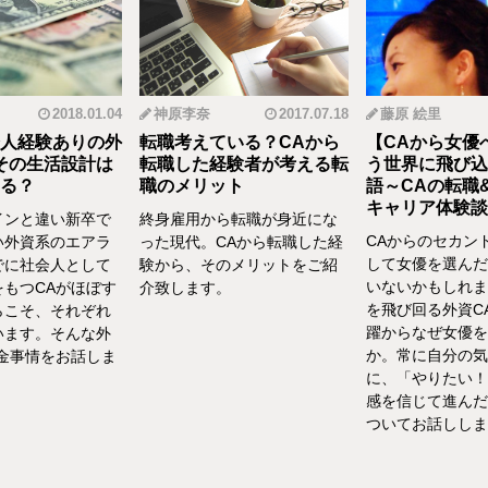
2018.01.04
神原李奈
2017.07.18
藤原 絵里
人経験ありの外
転職考えている？CAから
【CAから女優
その生活設計は
転職した経験者が考える転
う世界に飛び込
る？
職のメリット
語～CAの転職
キャリア体験談vo
インと違い新卒で
終身雇用から転職が身近にな
CAからのセカン
い外資系のエアラ
った現代。CAから転職した経
して女優を選んだ
でに社会人として
験から、そのメリットをご紹
いないかもしれま
をもつCAがほぼす
介致します。
を飛び回る外資C
らこそ、それぞれ
躍からなぜ女優を
います。そんな外
か。常に自分の気
お金事情をお話しま
に、「やりたい！
感を信じて進んだ
ついてお話ししま