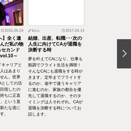
2016.06.24
kico
2017.04.14
riko
20
へ】全く違
結婚、出産、転職･･･次の
元CAの育児論！離
んだ私の物
人生に向けてCAが退職を
食べてくれない、自
&セカンド
決断する時
間を持ちたいをCA
l.10～
決
夢を叶えてCAになり、仕事も
ドキャリアと
離乳食を思うように食
順調でフライト生活を満喫！
人はあまり
れない、自分の時間を
そんなCAにも退職をする時が
せん。世界
い、部屋が散らかって
きます。定年までフライトす
Aとしての活
やるべきことが終わら
るのか、途中で違うキャリア
目指したの
い……そんな育児・家
に進むのか、家族の都合を優
持ちに正直
るなかでの悩みをCA
先して退職するのか、そのタ
」という直
決！キャビンアテンダ
イミングは人それぞれ。CAが
新たな道に
して働くなかで培った
退職を決断する時についてお
す。
を、家庭というフィー
話します。
活かしている筆者が、
決の一例をご紹介いた