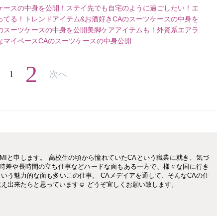
ケースの中身を公開！
ステイ先でも自宅のように過ごしたい！エ
ってる！トレンドアイテム&お酒好きCAのスーツケースの中身を
のスーツケースの中身を公開
美脚ケアアイテムも！外資系エアラ
なマイペースCAのスーツケースの中身公開
2
1
次へ
EMIと申します。 高校生の頃から憧れていたCAという職業に就き、気づ
) 時差や長時間の立ち仕事などハードな面もある一方で、様々な国に行き
いう魅力的な面も多いこの仕事。 CAメデイアを通して、そんなCAの仕
え出来たらと思っています☺︎ どうぞ宜しくお願い致します。