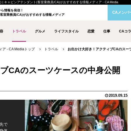
 キャビンアテンダント(客室乗務員/CA)がおすすめする情報メディア - CA Media
クから情報を発信！
CAメンバ
客室乗務員/CA)がおすすめする情報メディア
容
トラベル
グルメ
ライフスタイル
恋愛
仕事
CAコ
- CA Mediaトップ
トラベル
お出かけ大好き！アクティブCAのスーツケ
ブCAのスーツケースの中身公開
2019.09.15
先で
身体