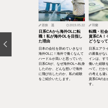
mi
2019.12.18
若狭 遥
2019.05.22
羽蘭
から野菜ソムリエ
日系CAから海外OLに転
転職・社会
おとなの食育」を伝
職！私が海外OLを目指し
資系CA！
CAの転職＆セカン
た理由
どうなって
リア体験談vol.13～
日本の会社を辞めていきなり
日系エアラ
結婚、出産などを通し
海外OLに！海外で働くなんて
の募集がな
の転換期が度々ありま
ハードルが高いと思っていた
インは、す
でもあるけど、1人の女
日系CAが、なぜ海外OLへ転身
働いた経験
て自立もしていたい。
したのか、どんな想いで海外
べて。だか
えた中で選んだ「野菜
に飛び出したのか、私の経験
の考えも違
エ」としてのセカンド
をご紹介いたします。
資系CAの
アをお話いたします。
す。