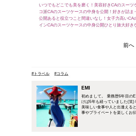
いつでもどこでも美を磨く！美容好きCAのスーツ
コ派CAのスーツケースの中身を公開！
好きが詰ま
公開
あると役立つこと間違いなし！女子力高いCA
インCAのスーツケースの中身公開
ひとり旅大好き
前へ
#トラベル
#コラム
EMI
初めまして。 乗務歴6年目の
けば6年も経っていました(笑
美味しい食事や人と出逢えると
事やプライベートを楽しくお伝