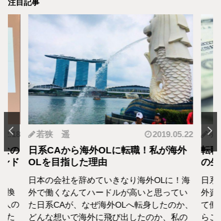
注目記事
.12.18
若狭 遥
2019.05.22
羽
となの
日系CAから海外OLに転職！私が海外
転職
カンド
OLを目指した理由
の生
日本の会社を辞めていきなり海外OLに！海
日系
転換
外で働くなんてハードルが高いと思ってい
外資
1人の
た日系CAが、なぜ海外OLへ転身したのか、
て働
えた
どんな想いで海外に飛び出したのか、私の
らこ