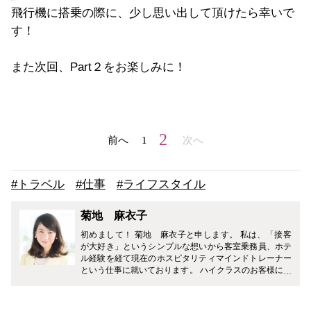
飛行機に搭乗の際に、少し思い出して頂けたら幸いで
す！
また次回、Part２をお楽しみに！
2
前へ
1
次へ
#トラベル
#仕事
#ライフスタイル
菊地 麻衣子
初めまして！ 菊地 麻衣子と申します。 私は、「接客
が大好き」というシンプルな想いから客室乗務員、ホテ
ル経験を経て現在のホスピタリティマインドトレーナー
という仕事に就いております。 ハイクラスのお客様に沢
山接する中で得た、おもてなしポイントや接客業以外の
方も明日から使えるような好印象テクニックなどを具体
的にご紹介していきたいと思います。 また、客室乗務員