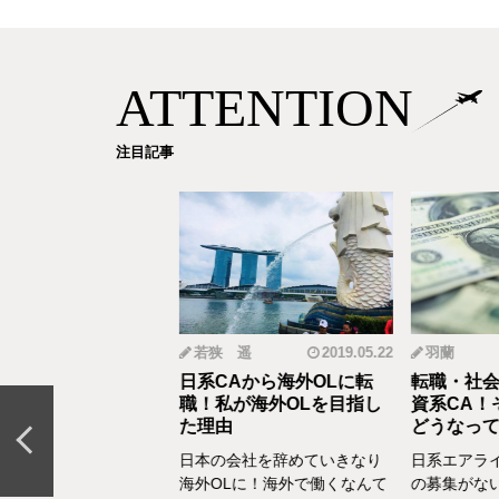
ATTENTION
注目記事
mi
2019.12.18
若狭 遥
2019.05.22
羽蘭
から野菜ソムリエ
日系CAから海外OLに転
転職・社会
おとなの食育」を伝
職！私が海外OLを目指し
資系CA！
CAの転職＆セカン
た理由
どうなって
リア体験談vol.13～
日本の会社を辞めていきなり
日系エアラ
結婚、出産などを通し
海外OLに！海外で働くなんて
の募集がな