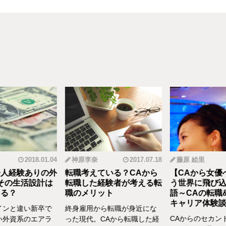
2018.01.04
神原李奈
2017.07.18
藤原 絵里
人経験ありの外
転職考えている？CAから
【CAから女優
その生活設計は
転職した経験者が考える転
う世界に飛び込
る？
職のメリット
語～CAの転職
キャリア体験談vo
インと違い新卒で
終身雇用から転職が身近にな
CAからのセカン
い外資系のエアラ
った現代。CAから転職した経