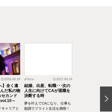
2016.06.24
kico
2017.04.14
riko
20
へ】全く違
結婚、出産、転職･･･次の
元CAの育児論！離
んだ私の物
人生に向けてCAが退職を
食べてくれない、自
&セカンド
決断する時
間を持ちたいをCA
l.10～
決
夢を叶えてCAになり、仕事も
ドキャリアと
離乳食を思うように食
順調でフライト生活を満喫！