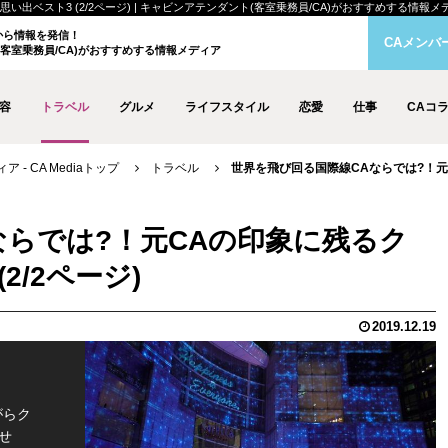
スト3 (2/2ページ) | キャビンアテンダント(客室乗務員/CA)がおすすめする情報メディア 
クから情報を発信！
CAメンバ
客室乗務員/CA)がおすすめする情報メディア
容
トラベル
グルメ
ライフスタイル
恋愛
仕事
CAコ
- CA Mediaトップ
トラベル
世界を飛び回る国際線CAならでは?！元C
ならでは?！元CAの印象に残るク
2/2ページ)
2019.12.19
がらク
せ