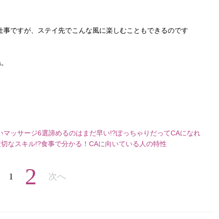
仕事ですが、ステイ先でこんな風に楽しむこともできるのです
ね。
いマッサージ6選
諦めるのはまだ早い!?ぽっちゃりだってCAになれ
切なスキル!?食事で分かる！CAに向いている人の特性
2
1
次へ