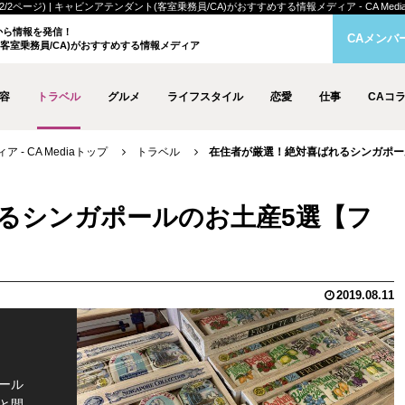
ージ) | キャビンアテンダント(客室乗務員/CA)がおすすめする情報メディア - CA Medi
クから情報を発信！
CAメンバ
客室乗務員/CA)がおすすめする情報メディア
容
トラベル
グルメ
ライフスタイル
恋愛
仕事
CAコ
- CA Mediaトップ
トラベル
在住者が厳選！絶対喜ばれるシンガポールの
るシンガポールのお土産5選【フ
2019.08.11
ール
と間