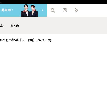
a
ー募集中！
ラム
まとめ
お土産5選【フード編】 (2/2ページ)