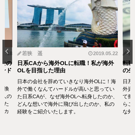
.12.18
若狭 遥
2019.05.22
羽
となの
日系CAから海外OLに転職！私が海外
転職
カンド
OLを目指した理由
の生
日本の会社を辞めていきなり海外OLに！海
日系
転換
外で働くなんてハードルが高いと思ってい
外資
1人の
た日系CAが、なぜ海外OLへ転身したのか、
て働
えた
どんな想いで海外に飛び出したのか、私の
らこ
セカ
経験をご紹介いたします。
な外