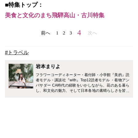
■特集トップ：
美食と文化のまち飛騨高山・古川特集
4
前へ
1
2
3
次へ
#トラベル
岩本まりよ
フラワーコーディネーター・着付師・小学館『美的』読
者モデル・講談社『with』Top12読者モデル ・着物アン
バサダー CA時代の経験をいかしながら、花のある暮ら
し、和文化の魅力、そして日本各地の素晴らしさを皆さ
まにご紹介していきたいと思っています。最近ではヨー
ロッパや中東で"日本文化"が注目され始めています。世
界から愛される日本の美しさ、日本の伝統文化。そして
進化を続けながら受け継がれている伝統技術。私も日本
人として、場所・食・ものなどの日本の良さをしっかり
味わいながら、素敵な日本の良さを皆様に発信していき
たいなと思っています。