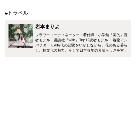
#トラベル
岩本まりよ
フラワーコーディネーター・着付師・小学館『美的』読
者モデル・講談社『with』Top12読者モデル ・着物アン
バサダー CA時代の経験をいかしながら、花のある暮ら
し、和文化の魅力、そして日本各地の素晴らしさを皆さ
まにご紹介していきたいと思っています。最近ではヨー
ロッパや中東で"日本文化"が注目され始めています。世
界から愛される日本の美しさ、日本の伝統文化。そして
進化を続けながら受け継がれている伝統技術。私も日本
人として、場所・食・ものなどの日本の良さをしっかり
味わいながら、素敵な日本の良さを皆様に発信していき
たいなと思っています。