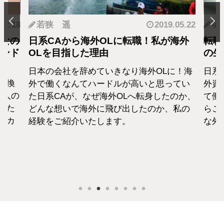
.12.18
若狭 遥
2019.05.22
羽
となの
日系CAから海外OLに転職！私が海外
転職
カンド
OLを目指した理由
の生
日本の会社を辞めていきなり海外OLに！海
日系
転換
外で働くなんてハードルが高いと思ってい
外資
1人の
た日系CAが、なぜ海外OLへ転身したのか、
て働
えた
どんな想いで海外に飛び出したのか、私の
らこ
セカ
経験をご紹介いたします。
な外