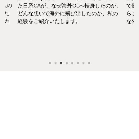
1人の
た日系CAが、なぜ海外OLへ転身したのか、
て働
えた
どんな想いで海外に飛び出したのか、私の
らこ
セカ
経験をご紹介いたします。
な外