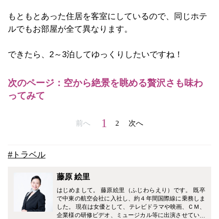
もともとあった住居を客室にしているので、同じホテ
ルでもお部屋が全て異なります。
できたら、2～3泊してゆっくりしたいですね！
次のページ：空から絶景を眺める贅沢さも味わ
ってみて
1
前へ
2
次へ
#トラベル
藤原 絵里
はじめまして。 藤原絵里（ふじわらえり）です。 既卒
で中東の航空会社に入社し、約４年間国際線に乗務しま
した。 現在は女優として、テレビドラマや映画、ＣＭ、
企業様の研修ビデオ、ミュージカル等に出演させていた