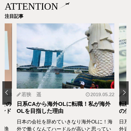
ATTENTION
注目記事
.12.18
若狭 遥
2019.05.22
羽
となの
日系CAから海外OLに転職！私が海外
転職
カンド
OLを目指した理由
の生
日本の会社を辞めていきなり海外OLに！海
日系
転換
外で働くなんてハードルが高いと思ってい
外資