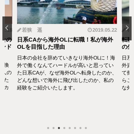
.12.18
若狭 遥
2019.05.22
羽
となの
日系CAから海外OLに転職！私が海外
転職
カンド
OLを目指した理由
の生
日本の会社を辞めていきなり海外OLに！海
日系
転換
外で働くなんてハードルが高いと思ってい
外資
1人の
た日系CAが、なぜ海外OLへ転身したのか、
て働
えた
どんな想いで海外に飛び出したのか、私の
らこ
セカ
経験をご紹介いたします。
な外