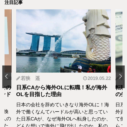
注目記事
.12.18
若狭 遥
2019.05.22
羽
となの
日系CAから海外OLに転職！私が海外
転職
カンド
OLを目指した理由
の生
日本の会社を辞めていきなり海外OLに！海
日系
転換
外で働くなんてハードルが高いと思ってい
外資
1人の
た日系CAが、なぜ海外OLへ転身したのか、
て働
えた
どんな想いで海外に飛び出したのか、私の
らこ