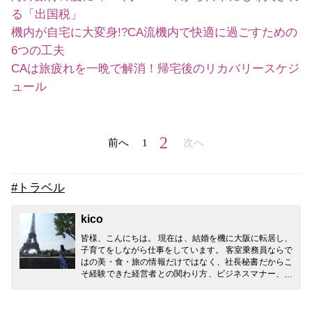
る「出国税」
機内が自宅に大変身!?CA流機内で快適に過ごすための
6つの工夫
CAは旅疲れを一晩で解消！帰宅後のリカバリースケジ
ュール
2
前へ
1
次へ
#トラベル
kico
皆様、こんにちは。 現在は、結婚を機に大阪に転居し、
子育てをしながら仕事をしています。 客室乗務員ならで
はの美・食・旅の情報だけではなく、社長秘書だからこ
そ経験できた経営者との関わり方、ビジネスマナー、ギ
フトマナーなど、皆様の生活がワンランクアップするよ
うに様々なジャンルで発信していきます！ どうぞ宜しく
お願い致します。