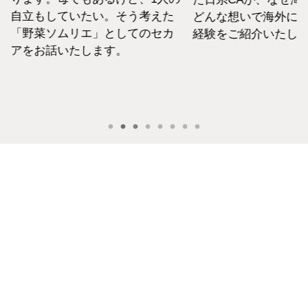
えた
どんな想いで海外に飛び出したのか、私の
らこ
セカ
経験をご紹介いたします。
な外