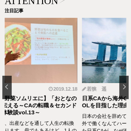
ATTENTION
注目記事
.12.18
若狭 遥
2019.05.22
羽
となの
日系CAから海外OLに転職！私が海外
転職
カンド
OLを目指した理由
の生
日本の会社を辞めていきなり海外OLに！海
日系
転換
外で働くなんてハードルが高いと思ってい
外資
1人の
た日系CAが、なぜ海外OLへ転身したのか、
て働