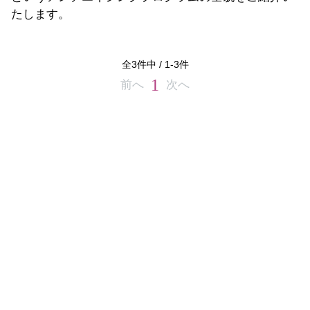
たします。
全
3
件中 /
1
-
3
件
1
前へ
次へ