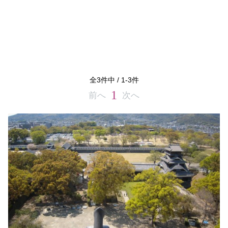
全
3
件中 /
1
-
3
件
1
前へ
次へ