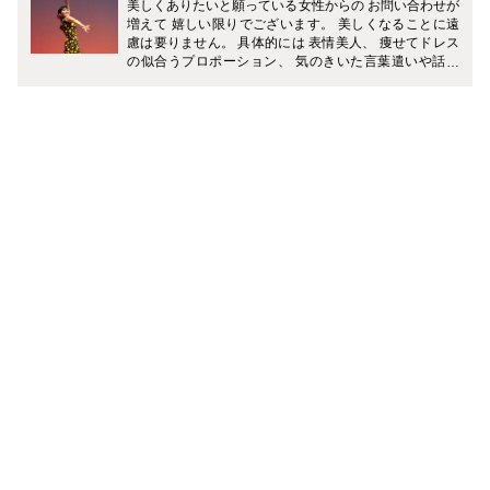
美しくありたいと願っている女性からの お問い合わせが
増えて 嬉しい限りでございます。 美しくなることに遠
慮は要りません。 具体的には 表情美人、 痩せてドレス
の似合うプロポーション、 気のきいた言葉遣いや話し
方、 姿勢を整え綺麗なウォーキング、 魅力的なファッ
ション、着こなし、 などなど。 欲張っていいのです
よ！ 全て叶えられます。 そのお手伝いをするのは 私、
杉本ですから！！ 多くの問題を抱えてお悩みの方も お
話からうかがいます。 一人で悩んでいないで 幸せに向
かって進みましょう。 方向性が定まると 生まれる前に
あの世で約束してきたことを 思い出します。 そのきっ
かけにもなる お手伝いができることに 私も幸せを感じ
ています。 ありがとうございます。