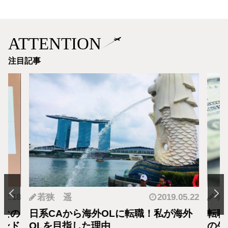
ATTENTION
注目記事
.12.18
若狭 遥
2019.05.22
羽
となの
日系CAから海外OLに転職！私が海外
転職
カンド
OLを目指した理由
の生