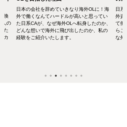
日本の会社を辞めていきなり海外OLに！海
日系
転換
外で働くなんてハードルが高いと思ってい
外資
1人の
た日系CAが、なぜ海外OLへ転身したのか、
て働
えた
どんな想いで海外に飛び出したのか、私の
らこ
セカ
経験をご紹介いたします。
な外