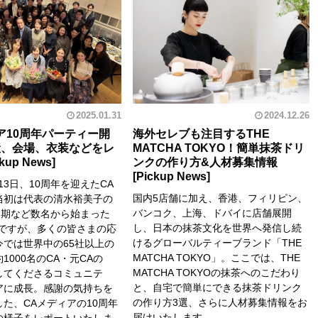
2025.01.31
2024.12.26
ア10周年パーティー開
海外セレブも注目するTHE
産、会場、衣装などをレ
MATCHA TOKYO！簡単抹茶ドリ
ンクの作り方&人材募集情報
月13日、10周年を迎えたCA
国内5店舗に加え、香港、フィリピン、
当初は代表の清水裕美子の
バンコク、上海、ドバイに店舗展開
同期など数名から始まった
し、日本の抹茶文化を世界へ発信し続
アですが、多くの皆さまの応
けるグローバルティーブランド「THE
今では世界中の65社以上の
MATCHA TOKYO」。ここでは、THE
1000名のCA・元CAの
MATCHA TOKYOの抹茶へのこだわり
してくださるコミュニテ
と、自宅で簡単にできる抹茶ドリンク
アに成長。感謝の気持ちを
の作り方3選、さらに人材募集情報をお
た、CAメディアの10周年
届けいたします。