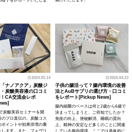
の様子をレポートいたしま
2024.05.14
2024.04.23
ナ「ナノアクア」炭酸ジ
子供の腸活って？腸内環境の改善
ク・炭酸美容液の口コミ
法とAuBサプリの選び方・口コミ
！CA交流会レポ
をレポート
腸内細菌のベースは何と2歳から6歳で
アで炭酸美容セミナーを開
決まってしまうと、ご存知でしたか？
容のプロ直伝の、炭酸コス
免疫の向上、便秘解消、睡眠の質向
のポイントや効果倍増の裏
上、精神の安定など多くのことに関連
たします。また、フェヴリ
している腸内環境。ここでは具体的に