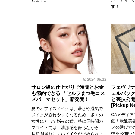
パーティー
す！
2024.06.12
サロン級の仕上がりで時間とお金
フェヴリ
も節約できる 「セルフまつ毛コス
ェルパッ
メパーマセット」新発売！
と裏技公開
夏のオフィスメイクは、暑さや湿気で
CAメディ
メイクが崩れやすくなるため、多くの
催！炭酸美
女性にとって悩みの種。特に長時間の
メの選び方
フライトでは、清潔感を保ちながら、
技を公開い
長時間崩れにくいメイクが求められま