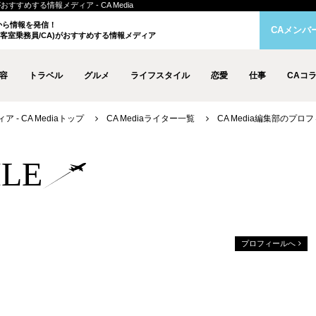
おすすめする情報メディア - CA Media
クから情報を発信！
CAメンバ
客室乗務員/CA)がおすすめする情報メディア
容
トラベル
グルメ
ライフスタイル
恋愛
仕事
CAコ
- CA Mediaトップ
CA Mediaライター一覧
CA Media編集部のプロ
ILE
プロフィールへ