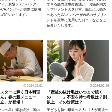
クア」炭酸ジェルパック・
できる腸内環境改善法と、お悩み別の
をCAメンバーが実際に使用
サプリメントの選び方、腸活にお悩み
ご紹介いたします。
のあったCAメンバーがAuBのサプリメ
ントを実際に使用した口コミなどをご
紹介いたします。
2024.03.01
2024.02.26
ンスターに輝く日本料理
「産後の抜け毛はいつまで続く
しん』春の新メニュー
の・・・」不安を持つ母親は７割
献立」が登場！
以上 その対策は？
ランの星に輝き続け、国内
子どもを持つ母親の２人に1人が産後の