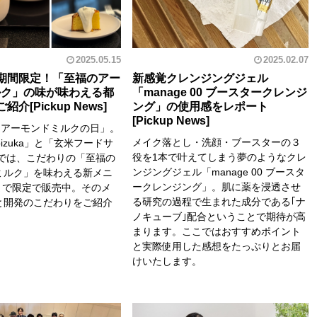
2025.05.15
2025.02.07
期間限定！「至福のアー
新感覚クレンジングジェル
ルク」の味が味わえる都
「manage 00 ブースタークレンジ
ご紹介
ング」の使用感をレポート
「アーモンドミルクの日」。
メイク落とし・洗顔・ブースターの３
oroizuka」と「玄米フードサ
役を1本で叶えてしまう夢のようなクレ
」では、こだわりの「至福の
ンジングジェル「manage 00 ブースタ
ミルク」を味わえる新メニ
ークレンジング」。肌に薬を浸透させ
まで限定で販売中。そのメ
る研究の過程で生まれた成分である｢ナ
と開発のこだわりをご紹介
ノキューブ｣配合ということで期待が高
。
まります。ここではおすすめポイント
と実際使用した感想をたっぷりとお届
けいたします。