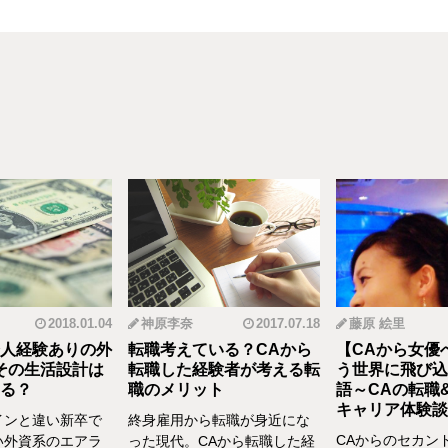
2018.01.04
神原李奈
2017.07.18
藤原 絵里
人経験ありの外
転職考えている？CAから
【CAから女優
その生活設計は
転職した経験者が考える転
う世界に飛び込
る？
職のメリット
語～CAの転職
キャリア体験談vo
インと違い新卒で
終身雇用から転職が身近にな
CAからのセカン
い外資系のエアラ
った現代。CAから転職した経