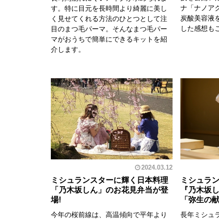
ナ「ナノア
す。特に目元を長時間より綺麗に美し
炭酸美容液
く見せてくれる方法のひとつとして注
した感想も
目のまつ毛パーマ。そんなまつ毛パー
マがおうちで簡単にできるキットを紹
介します。
2024.03.12
ミシュランスターに輝く日本料理
ミシュラ
「乃木坂しん」のお花見弁当が登
『乃木坂
場!
「弥生の
今年の桜前線は、高温傾向で平年より
長年ミシュ