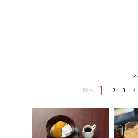
全
1
前へ
2
3
4