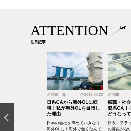
ATTENTION
注目記事
mi
2019.12.18
若狭 遥
2019.05.22
羽蘭
から野菜ソムリエ
日系CAから海外OLに転
転職・社会
おとなの食育」を伝
職！私が海外OLを目指し
資系CA！
CAの転職＆セカン
た理由
どうなって
リア体験談vol.13～
日本の会社を辞めていきなり
日系エアラ
結婚、出産などを通し
海外OLに！海外で働くなんて
の募集がな