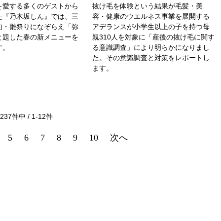
を愛する多くのゲストから
抜け毛を体験という結果が毛髪・美
た『乃木坂しん』では、三
容・健康のウエルネス事業を展開する
句・雛祭りになぞらえ「弥
アデランスが小学生以上の子を持つ母
と題した春の新メニューを
親310人を対象に「産後の抜け毛に関す
す。
る意識調査」により明らかになりまし
た。その意識調査と対策をレポートし
ます。
237
件中 /
1
-
12
件
5
6
7
8
9
10
次へ