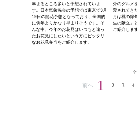
早まるところ多いと予想されていま
外のグルメ
す。日本気象協会の予想では東京で3月
愛されてき
19日の開花予想となっており、全国的
月は桃の節
に例年よりかなり早まりそうです。そ
生の献立」
んな中、今年のお花見はいつもと違っ
ご紹介しま
たお花見にしたいという方にピッタリ
なお花見弁当をご紹介します。
全
1
前へ
2
3
4