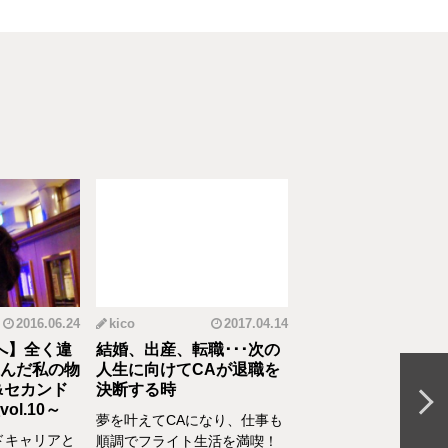
2016.06.24
kico
2017.04.14
riko
20
へ】全く違
結婚、出産、転職･･･次の
元CAの育児論！離
んだ私の物
人生に向けてCAが退職を
食べてくれない、自
&セカンド
決断する時
間を持ちたいをCA
l.10～
決
夢を叶えてCAになり、仕事も
ドキャリアと
離乳食を思うように食
順調でフライト生活を満喫！