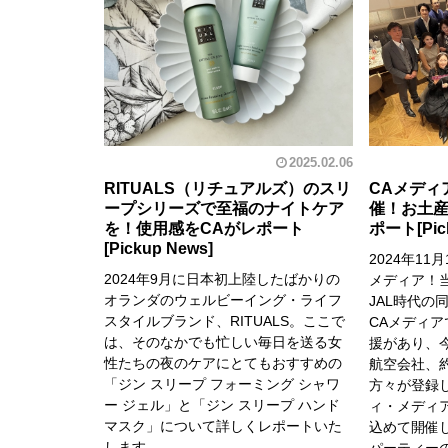
2025.02.06
RITUALS（リチュアルズ）のスリ
CAメディ
ープシリーズで至福のナイトケア
催！お土
を！使用感をCAがレポート
ポート
2024年11
2024年9月に日本初上陸したばかりの
メディア！
オランダのウェルビーイング・ライフ
JAL時代の
スタイルブランド、RITUALS。ここで
CAメディ
は、そのなかでも忙しい毎日を送る女
援があり、
性たちの夜のケアにとてもおすすめの
航空会社、約
「ジン スリープ フォーミング シャワ
方々が登録
ー ジェル」と「ジン スリープ ハンド
ィ・メディ
マスク」について詳しくレポートいた
込めて開催し
します。