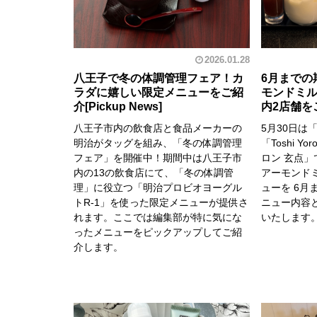
2026.01.28
八王子で冬の体調管理フェア！カ
6月までの
ラダに嬉しい限定メニューをご紹
モンドミ
介
内2店舗を
八王子市内の飲食店と食品メーカーの
5月30日は
明治がタッグを組み、「冬の体調管理
「Toshi Y
フェア」を開催中！期間中は八王子市
ロン 玄点
内の13の飲食店にて、「冬の体調管
アーモンド
理」に役立つ「明治プロビオヨーグル
ューを 6月
トR-1」を使った限定メニューが提供さ
ニュー内容
れます。ここでは編集部が特に気にな
いたします
ったメニューをピックアップしてご紹
介します。