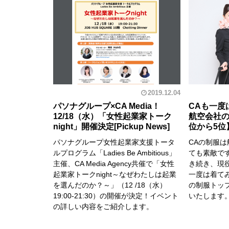
2019.12.04
パソナグループ×CA Media！
CAも一度
12/18（水）「女性起業家トーク
航空会社の
night」開催決定
位から5位
パソナグループ女性起業家支援トータ
CAの制服
ルプログラム「Ladies Be Ambitious」
ても素敵で
主催、CA Media Agency共催で「女性
き続き、現
起業家トークnight～なぜわたしは起業
一度は着て
を選んだのか？～」（12 /18（水）
の制服トップ
19:00-21:30）の開催が決定！イベント
いたします
の詳しい内容をご紹介します。