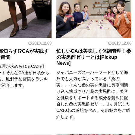
2019.12.09
2019.12.06
邪知らず!?CAが実践す
忙しいCAは美味しく体調管理！桑
防習慣
の実黒酢ゼリーとは
管理が求められるCAの仕
ジャパニーズスーパーフードとして海
ートそんなCA達が日頃から
外でも人気が高まっている「桑の
る、風邪予防習慣をランキ
実」。そんな桑の実を黒酢に長期間漬
ご紹介します。
け込み熟成させた桑の実黒酢に、美容
と健康をサポートする成分を贅沢に配
合した桑の実黒酢ゼリー。1ヶ月試した
CA10名の感想を含め、その魅力をご紹
介します。