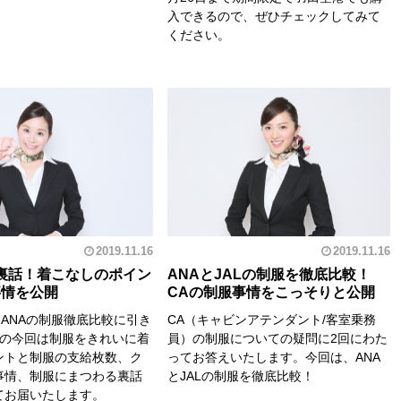
入できるので、ぜひチェックしてみて
ください。
2019.11.16
2019.11.16
裏話！着こなしのポイン
ANAとJALの制服を徹底比較！
事情を公開
CAの制服事情をこっそりと公開
とANAの制服徹底比較に引き
CA（キャビンアテンダント/客室乗務
目の今回は制服をきれいに着
員）の制服についての疑問に2回にわた
ントと制服の支給枚数、ク
ってお答えいたします。今回は、ANA
事情、制服にまつわる裏話
とJALの制服を徹底比較！
てお届いたします。