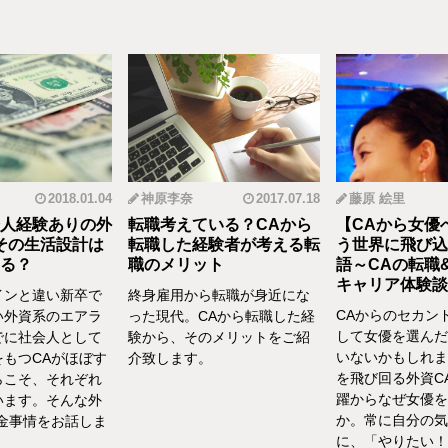
2018.01.04
神原李奈
2017.07.18
藤原 絵里
人経験ありの外
転職考えている？CAから
【CAから女優
その生活設計は
転職した経験者が考える転
う世界に飛び込
る？
職のメリット
語～CAの転職
キャリア体験談vo
インと違い新卒で
終身雇用から転職が身近にな
CAからのセカン
い外資系のエアラ
った現代。CAから転職した経
して女優を選んだ
でに社会人として
験から、そのメリットをご紹
いないかもしれま
をもつCAがほぼす
介致します。
を飛び回る外資C
らこそ、それぞれ
躍からなぜ女優を
います。そんな外
か。常に自分の気
お金事情をお話しま
に、「やりたい！