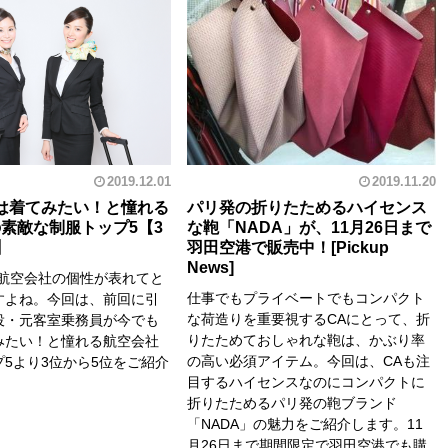
2019.12.01
2019.11.20
は着てみたい！と憧れる
パリ発の折りたためるハイセンス
素敵な制服トップ5【3
な鞄「NADA」が、11月26日まで
】
羽田空港で販売中！
は航空会社の個性が表れてと
仕事でもプライベートでもコンパクト
すよね。今回は、前回に引
な荷造りを重要視するCAにとって、折
役・元客室乗務員が今でも
りたためておしゃれな鞄は、かぶり率
みたい！と憧れる航空会社
の高い必須アイテム。今回は、CAも注
5より3位から5位をご紹介
目するハイセンスなのにコンパクトに
。
折りたためるパリ発の鞄ブランド
「NADA」の魅力をご紹介します。11
月26日まで期間限定で羽田空港でも購