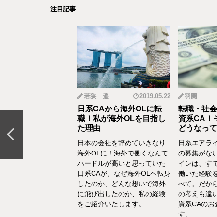
注目記事
mi
2019.12.18
若狭 遥
2019.05.22
羽蘭
から野菜ソムリエ
日系CAから海外OLに転
転職・社会
おとなの食育」を伝
職！私が海外OLを目指し
資系CA！
CAの転職＆セカン
た理由
どうなって
リア体験談vol.13～
日本の会社を辞めていきなり
日系エアラ
結婚、出産などを通し
海外OLに！海外で働くなんて
の募集がな
の転換期が度々ありま
ハードルが高いと思っていた
インは、す
でもあるけど、1人の女
日系CAが、なぜ海外OLへ転身
働いた経験
て自立もしていたい。
したのか、どんな想いで海外
べて。だか
えた中で選んだ「野菜
に飛び出したのか、私の経験
の考えも違
エ」としてのセカンド
をご紹介いたします。
資系CAの
アをお話いたします。
す。