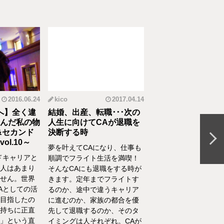
2016.06.24
kico
2017.04.14
riko
20
へ】全く違
結婚、出産、転職･･･次の
元CAの育児論！離
んだ私の物
人生に向けてCAが退職を
食べてくれない、自
&セカンド
決断する時
間を持ちたいをCA
l.10～
決
夢を叶えてCAになり、仕事も
ドキャリアと
離乳食を思うように食
順調でフライト生活を満喫！
人はあまり
れない、自分の時間を
そんなCAにも退職をする時が
せん。世界
い、部屋が散らかって
きます。定年までフライトす
Aとしての活
やるべきことが終わら
るのか、途中で違うキャリア
目指したの
い……そんな育児・家
に進むのか、家族の都合を優
持ちに正直
るなかでの悩みをCA
先して退職するのか、そのタ
」という直
決！キャビンアテンダ
イミングは人それぞれ。CAが