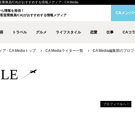
室乗務員/CA)がおすすめする情報メディア - CA Media
クから情報を発信！
CAメンバ
客室乗務員/CA)がおすすめする情報メディア
容
トラベル
グルメ
ライフスタイル
恋愛
仕事
CAコ
- CA Mediaトップ
CA Mediaライター一覧
CA Media編集部のプロ
ILE
プロフィールへ