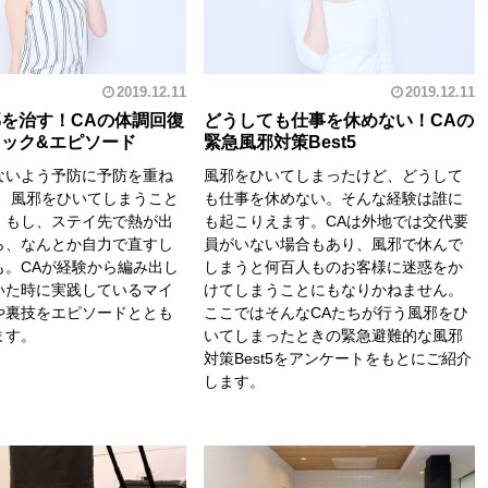
2019.12.11
2019.12.11
を治す！CAの体調回復
どうしても仕事を休めない！CAの
ック&エピソード
緊急風邪対策Best5
ないよう予防に予防を重ね
風邪をひいてしまったけど、どうして
も、風邪をひいてしまうこと
も仕事を休めない。そんな経験は誰に
。もし、ステイ先で熱が出
も起こりえます。CAは外地では交代要
ら、なんとか自力で直すし
員がいない場合もあり、風邪で休んで
も。CAが経験から編み出し
しまうと何百人ものお客様に迷惑をか
いた時に実践しているマイ
けてしまうことにもなりかねません。
や裏技をエピソードととも
ここではそんなCAたちが行う風邪をひ
ます。
いてしまったときの緊急避難的な風邪
対策Best5をアンケートをもとにご紹介
します。