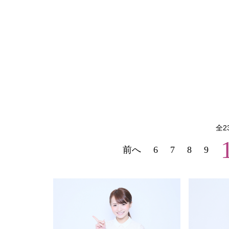
全
2
前へ
6
7
8
9