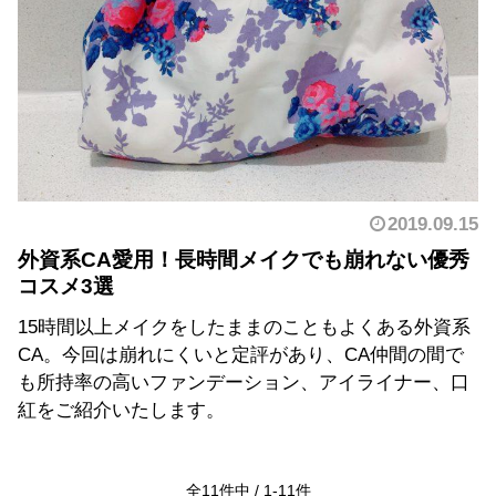
2019.09.15
外資系CA愛用！長時間メイクでも崩れない優秀
コスメ3選
15時間以上メイクをしたままのこともよくある外資系
CA。今回は崩れにくいと定評があり、CA仲間の間で
も所持率の高いファンデーション、アイライナー、口
紅をご紹介いたします。
全
11
件中 /
1
-
11
件