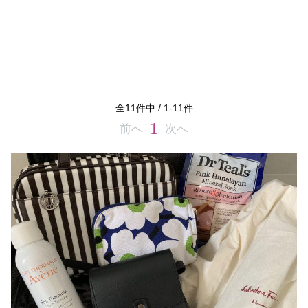
全
11
件中 /
1
-
11
件
1
前へ
次へ