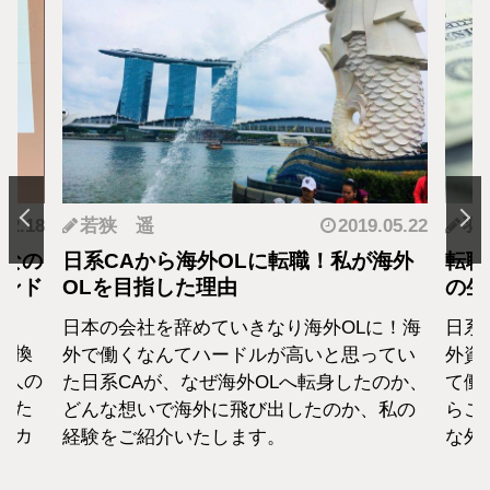
.12.18
若狭 遥
2019.05.22
羽
となの
日系CAから海外OLに転職！私が海外
転職
カンド
OLを目指した理由
の生
日本の会社を辞めていきなり海外OLに！海
日系
転換
外で働くなんてハードルが高いと思ってい
外資
1人の
た日系CAが、なぜ海外OLへ転身したのか、
て働
えた
どんな想いで海外に飛び出したのか、私の
らこ
セカ
経験をご紹介いたします。
な外