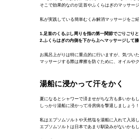
そこで効果的なのが足首やふくらはぎのマッサー
私が実践している簡単むくみ解消マッサージをご
1.足首のくるぶし周りを指の第一関節でごりごり
2.ふくらはぎの内側を下から上へマッサージして
お風呂上がりは特に重点的に行いますが、気づい
マッサージする際は摩擦を防ぐために、オイルや
湯船に浸かって汗をかく
夏になるとシャワーで済ませがちな方も多いかも
しっかり湯船に浸かって冷房病を撃退しましょう
私はエプソムソルトや天然塩を湯船に入れて入浴
エプソムソルトは日本であまり馴染みがないかも