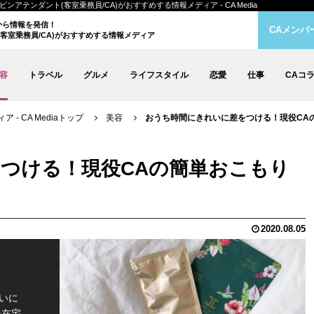
アテンダント(客室乗務員/CA)がおすすめする情報メディア - CA Media
クから情報を発信！
CAメンバ
客室乗務員/CA)がおすすめする情報メディア
容
トラベル
グルメ
ライフスタイル
恋愛
仕事
CAコ
- CA Mediaトップ
美容
おうち時間にきれいに差をつける！現役CA
つける！現役CAの簡単おこもり
2020.08.05
いに
そ在宅