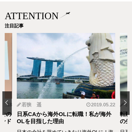
ATTENTION
注目記事
.12.18
若狭 遥
2019.05.22
羽
となの
日系CAから海外OLに転職！私が海外
転職
カンド
OLを目指した理由
の生