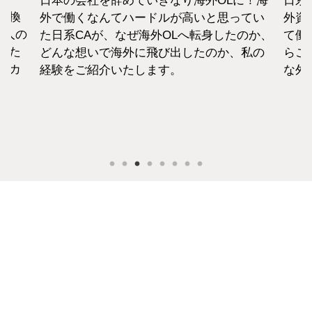
日本の会社を辞めていきなり海外OLに！海
日系
転換
外で働くなんてハードルが高いと思ってい
外資
1人の
た日系CAが、なぜ海外OLへ転身したのか、
て働
えた
どんな想いで海外に飛び出したのか、私の
らこ
セカ
経験をご紹介いたします。
な外