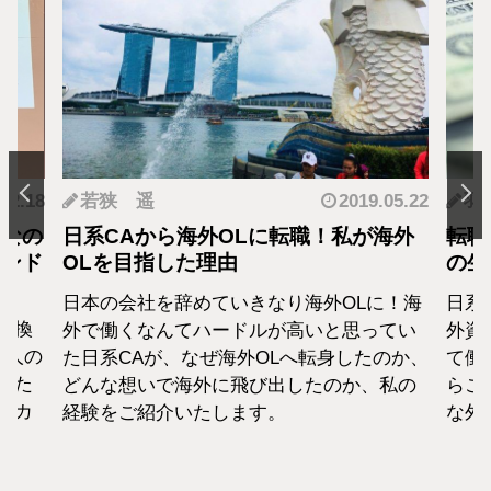
.05.22
羽蘭
2018.01.04
神
海外
転職・社会人経験ありの外資系CA！そ
転職
の生活設計はどうなってる？
者が
に！海
日系エアラインと違い新卒での募集がない
終身
てい
外資系のエアラインは、すでに社会人とし
から
のか、
て働いた経験をもつCAがほぼすべて。だか
紹介
私の
らこそ、それぞれの考えも違います。そん
な外資系CAのお金事情をお話します。