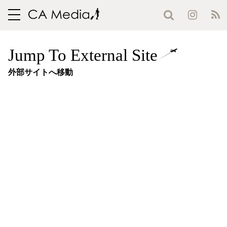
toggle
navigation
Jump To External Site
外部サイトへ移動