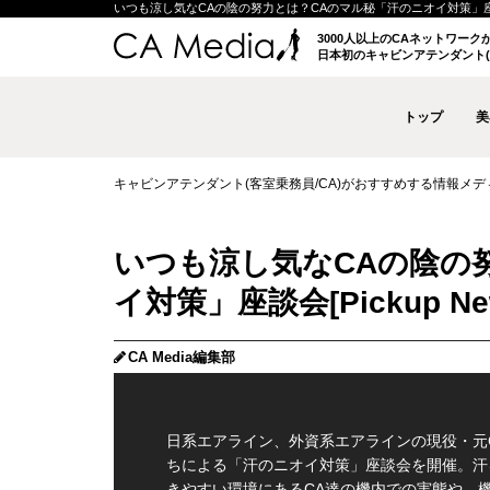
いつも涼し気なCAの陰の努力とは？CAのマル秘「汗のニオイ対策」座談会 
3000人以上のCAネットワー
日本初のキャビンアテンダント(
トップ
美
キャビンアテンダント(客室乗務員/CA)がおすすめする情報メディア 
いつも涼し気なCAの陰の
イ対策」座談会
CA Media編集部
日系エアライン、外資系エアラインの現役・元
ちによる「汗のニオイ対策」座談会を開催。汗
きやすい環境にあるCA達の機内での実態や、