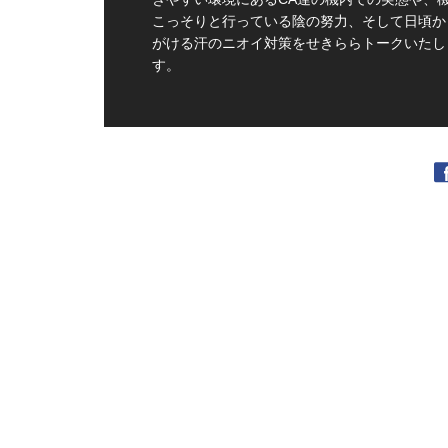
こっそりと行っている陰の努力、そして日頃か
がける汗のニオイ対策をせきららトークいたし
す。