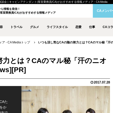
| キャビンアテンダント(客室乗務員/CA)がおすすめする情報メディア - CA Media
クから情報を発信！
CAメンバ
客室乗務員/CA)がおすすめする情報メディア
容
トラベル
グルメ
ライフスタイル
恋愛
仕事
CAコ
- CA Mediaトップ
いつも涼し気なCAの陰の努力とは？CAのマル秘「汗
努力とは？CAのマル秘「汗のニオ
2017.07.28
CAた
をか
機内で