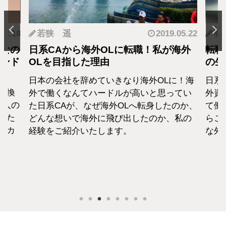
.12.18
若狭 遥
2019.05.22
羽
となの
日系CAから海外OLに転職！私が海外
転職
カンド
OLを目指した理由
の生
日本の会社を辞めていきなり海外OLに！海
日系
転換
外で働くなんてハードルが高いと思ってい
外資
1人の
た日系CAが、なぜ海外OLへ転身したのか、
て働
えた
どんな想いで海外に飛び出したのか、私の
らこ
セカ
経験をご紹介いたします。
な外