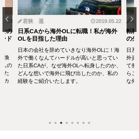
.12.18
若狭 遥
2019.05.22
羽
となの
日系CAから海外OLに転職！私が海外
転職
カンド
OLを目指した理由
の生
日本の会社を辞めていきなり海外OLに！海
日系
転換
外で働くなんてハードルが高いと思ってい
外資
1人の
た日系CAが、なぜ海外OLへ転身したのか、
て働
えた
どんな想いで海外に飛び出したのか、私の
らこ
セカ
経験をご紹介いたします。
な外