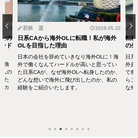
.12.18
若狭 遥
2019.05.22
羽
となの
日系CAから海外OLに転職！私が海外
転職
カンド
OLを目指した理由
の生
日本の会社を辞めていきなり海外OLに！海
日系
転換
外で働くなんてハードルが高いと思ってい
外資
1人の
た日系CAが、なぜ海外OLへ転身したのか、
て働
えた
どんな想いで海外に飛び出したのか、私の
らこ
セカ
経験をご紹介いたします。
な外