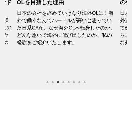
カンド
OLを目指した理由
の生
日本の会社を辞めていきなり海外OLに！海
日系
転換
外で働くなんてハードルが高いと思ってい
外資
1人の
た日系CAが、なぜ海外OLへ転身したのか、
て働
えた
どんな想いで海外に飛び出したのか、私の
らこ
セカ
経験をご紹介いたします。
な外