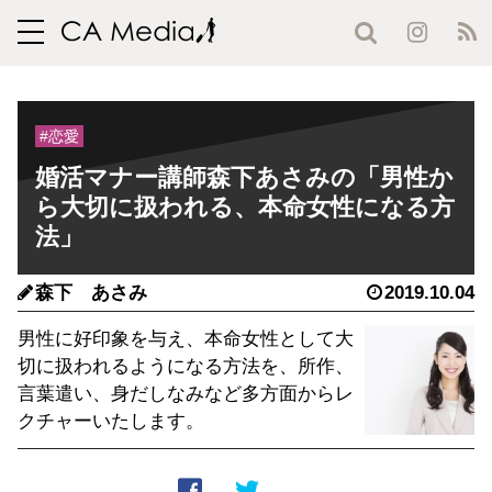
toggle
navigation
#恋愛
婚活マナー講師森下あさみの「男性か
ら大切に扱われる、本命女性になる方
法」
森下 あさみ
2019.10.04
男性に好印象を与え、本命女性として大
切に扱われるようになる方法を、所作、
言葉遣い、身だしなみなど多方面からレ
クチャーいたします。