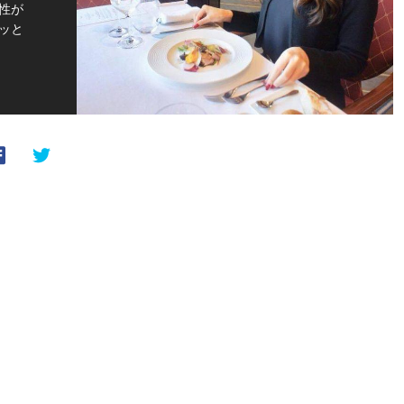
性が
ッと