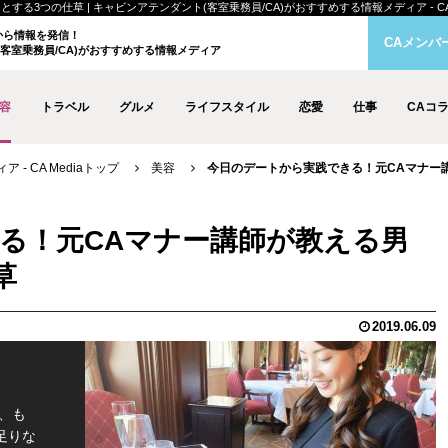
つの仕草 | キャビンアテンダント(客室乗務員/CA)がおすすめする情報メディア - CA M
クから情報を発信！
CAメンバ
客室乗務員/CA)がおすすめする情報メディア
容
トラベル
グルメ
ライフスタイル
恋愛
仕事
CAコ
- CA Mediaトップ
美容
今日のデートから実践できる！元CAマナー
る！元CAマナー講師が教える男
草
2019.06.09
、も
足りな