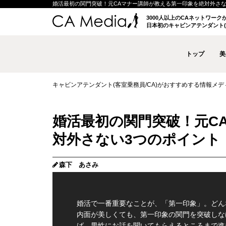
婚活最初の関門突破！元CAマナー講師が教える第一印象を絶対外さない3つの
3000人以上のCAネットワー
日本初のキャビンアテンダント(
トップ
美
キャビンアテンダント(客室乗務員/CA)がおすすめする情報メディア 
婚活最初の関門突破！元C
対外さない3つのポイント
森下 あさみ
婚活で一番重要なことが、「第一印象」。どん
内面が美しくても、第一印象の関門を突破しな
ば、男性にお話を聞いてもらえるところまで進