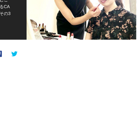
るCA
その3