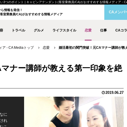
ポイント | キャビンアテンダント(客室乗務員/CA)がおすすめする情報メディア - CA M
クから情報を発信！
CAメンバ
客室乗務員/CA)がおすすめする情報メディア
容
トラベル
グルメ
ライフスタイル
恋愛
仕事
CAコ
- CA Mediaトップ
恋愛
婚活最初の関門突破！元CAマナー講師が教
Aマナー講師が教える第一印象を絶
2019.06.27
なに
けれ
むこ