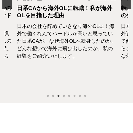
となの
日系CAから海外OLに転職！私が海外
転職
カンド
OLを目指した理由
の生
日本の会社を辞めていきなり海外OLに！海
日系
転換
外で働くなんてハードルが高いと思ってい
外資
1人の
た日系CAが、なぜ海外OLへ転身したのか、
て働
えた
どんな想いで海外に飛び出したのか、私の
らこ
セカ
経験をご紹介いたします。
な外