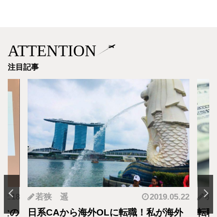
ATTENTION
注目記事
.12.18
若狭 遥
2019.05.22
羽
となの
日系CAから海外OLに転職！私が海外
転職