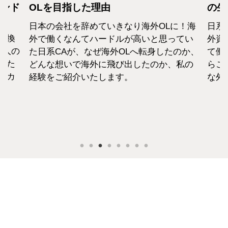
カンド
OLを目指した理由
の生
日本の会社を辞めていきなり海外OLに！海
日系
転換
外で働くなんてハードルが高いと思ってい
外資
1人の
た日系CAが、なぜ海外OLへ転身したのか、
て働
えた
どんな想いで海外に飛び出したのか、私の
らこ
セカ
経験をご紹介いたします。
な外