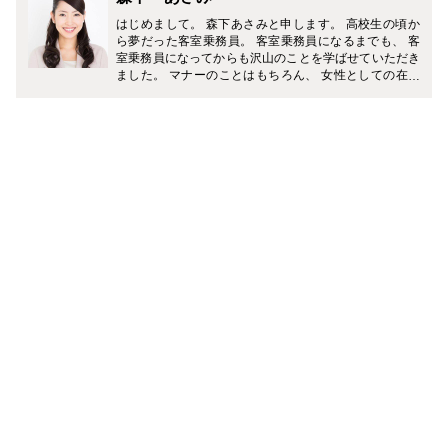
はじめまして。 森下あさみと申します。 高校生の頃か
ら夢だった客室乗務員。 客室乗務員になるまでも、 客
室乗務員になってからも沢山のことを学ばせていただき
ました。 マナーのことはもちろん、 女性としての在り
方、 美容、みだしなみ、職場での人間関係、日々の習慣
など・・・ 今まで学んできたことを元に、 皆様の生活
にお役立ていただける記事を書いていきたいと思いま
す。 よろしくお願い致します。