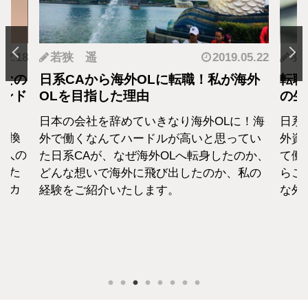
.12.18
若狭 遥
2019.05.22
羽
となの
日系CAから海外OLに転職！私が海外
転職
カンド
OLを目指した理由
の生
日本の会社を辞めていきなり海外OLに！海
日系
転換
外で働くなんてハードルが高いと思ってい
外資
1人の
た日系CAが、なぜ海外OLへ転身したのか、
て働
えた
どんな想いで海外に飛び出したのか、私の
らこ
セカ
経験をご紹介いたします。
な外