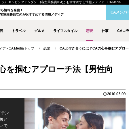
 | キャビンアテンダント(客室乗務員/CA)がおすすめする情報メディア - CA Media
クから情報を発信！
CAメンバ
客室乗務員/CA)がおすすめする情報メディア
容
トラベル
グルメ
ライフスタイル
恋愛
仕事
CAコ
- CA Mediaトップ
恋愛
CAと付き合うには？CAの心を掴むアプローチ
の心を掴むアプローチ法【男性向
2016.03.09
アテン
象と
いで