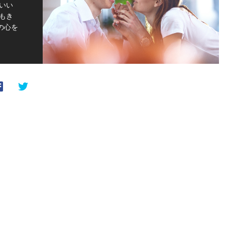
いい
もき
の心を