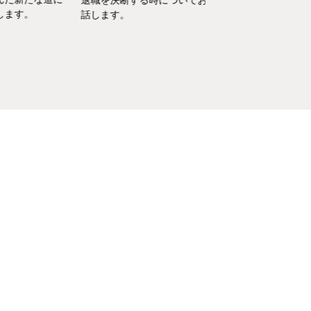
退職を決断する時についてお
す。
を、家庭というフィー
話します。
活かしている筆者が、
決の一例をご紹介いた
す。