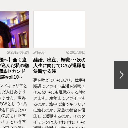
2016.06.24
kico
2017.04.14
riko
20
へ】全く違
結婚、出産、転職･･･次の
元CAの育児論！離
んだ私の物
人生に向けてCAが退職を
食べてくれない、自
&セカンド
決断する時
間を持ちたいをCA
l.10～
決
夢を叶えてCAになり、仕事も
ドキャリアと
離乳食を思うように食
順調でフライト生活を満喫！
人はあまり
れない、自分の時間を
そんなCAにも退職をする時が
せん。世界
い、部屋が散らかって
きます。定年までフライトす
Aとしての活
やるべきことが終わら
るのか、途中で違うキャリア
目指したの
い……そんな育児・家
に進むのか、家族の都合を優
持ちに正直
るなかでの悩みをCA
先して退職するのか、そのタ
」という直
決！キャビンアテンダ
イミングは人それぞれ。CAが
新たな道に
して働くなかで培った