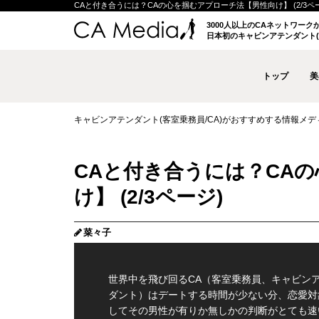
CAと付き合うには？CAの心を掴むアプローチ法【男性向け】 (2/3ページ)
3000人以上のCAネットワー
日本初のキャビンアテンダント(
トップ
美
キャビンアテンダント(客室乗務員/CA)がおすすめする情報メディア 
CAと付き合うには？CA
け】 (2/3ページ)
菜々子
世界中を飛び回るCA（客室乗務員、キャビン
ダント）はデートする時間が少ない分、恋愛対
してその男性が有りか無しかの判断がとても速