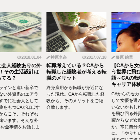
2018.01.04
神原李奈
2017.07.18
藤原 絵里
人経験ありの外
転職考えている？CAから
【CAから女優
その生活設計は
転職した経験者が考える転
う世界に飛び込
る？
職のメリット
語～CAの転職
キャリア体験談vo
インと違い新卒で
終身雇用から転職が身近にな
CAからのセカン
い外資系のエアラ
った現代。CAから転職した経
して女優を選んだ
でに社会人として
験から、そのメリットをご紹
いないかもしれま
をもつCAがほぼす
介致します。
を飛び回る外資C
らこそ、それぞれ
躍からなぜ女優を
います。そんな外
か。常に自分の気
お金事情をお話しま
に、「やりたい！
感を信じて進んだ