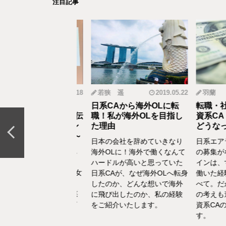
注目記事
mi
2019.12.18
若狭 遥
2019.05.22
羽蘭
から野菜ソムリエ
日系CAから海外OLに転
転職・社会
おとなの食育」を伝
職！私が海外OLを目指し
資系CA！
CAの転職＆セカン
た理由
どうなって
リア体験談vol.13～
日本の会社を辞めていきなり
日系エアラ
結婚、出産などを通し
海外OLに！海外で働くなんて
の募集がな
の転換期が度々ありま
ハードルが高いと思っていた
インは、す
でもあるけど、1人の女
日系CAが、なぜ海外OLへ転身
働いた経験
て自立もしていたい。
したのか、どんな想いで海外
べて。だか
えた中で選んだ「野菜
に飛び出したのか、私の経験
の考えも違
エ」としてのセカンド
をご紹介いたします。
資系CAの
アをお話いたします。
す。