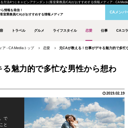
つ | キャビンアテンダント(客室乗務員/CA)がおすすめする情報メディア - CA Medi
クから情報を発信！
CAメンバ
客室乗務員/CA)がおすすめする情報メディア
容
トラベル
グルメ
ライフスタイル
恋愛
仕事
CAコ
- CA Mediaトップ
恋愛
元CAが教える！仕事がデキる魅力的で多忙
キる魅力的で多忙な男性から想わ
2019.02.19
。で
こと