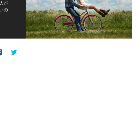
人が
いの