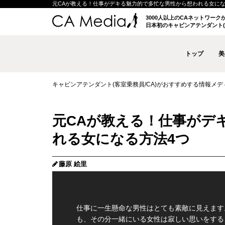
元CAが教える！仕事がデキる魅力的で多忙な男性から想われる女になる方法4
3000人以上のCAネットワー
日本初のキャビンアテンダント(
トップ
美
キャビンアテンダント(客室乗務員/CA)がおすすめする情報メディア 
元CAが教える！仕事がデ
れる女になる方法4つ
藤原 絵里
仕事に一生懸命な男性はとても素敵に見えます
も、その分一緒にいる女性は寂しい思いをする