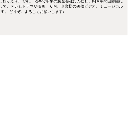
じわらえり）です。 既卒で中東の航空会社に入社し、約４年間国際線に
として、テレビドラマや映画、ＣＭ、企業様の研修ビデオ、ミュージカル
す。 どうぞ、よろしくお願いします♪