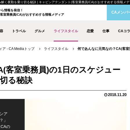
夜勤を乗り切る秘訣 | キャビンアテンダント(客室乗務員/CA)がおすすめする情報メディア -
クから情報を発信！
CAメンバ
客室乗務員/CA)がおすすめする情報メディア
容
トラベル
グルメ
ライフスタイル
恋愛
仕事
CAコ
- CA Mediaトップ
ライフスタイル
何であんなに元気なの？CA(客
(客室乗務員)の1日のスケジュー
切る秘訣
2018.11.20
ンア
？」
CAの