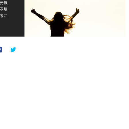
元気
不規
考に