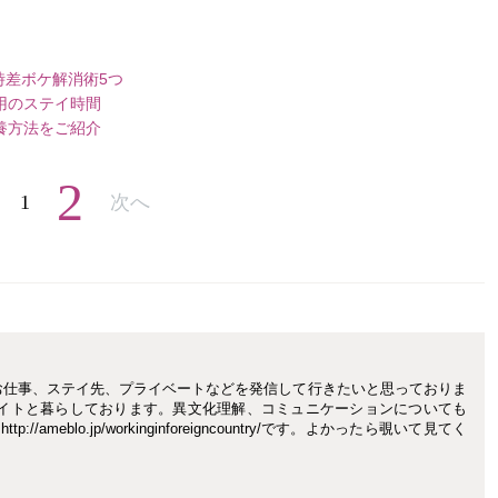
時差ボケ解消術5つ
用のステイ時間
養方法をご紹介
2
1
次へ
お仕事、ステイ先、プライベートなどを発信して行きたいと思っておりま
メイトと暮らしております。異文化理解、コミュニケーションについても
/ameblo.jp/workinginforeigncountry/です。よかったら覗いて見てく