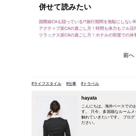
併せて読みたい
国際線CAも闘っている!?旅行期間を無駄にしない
アクティブ派CAの過ごし方！時間も体力もフル活
リラックス派CAの過ごし方！ホテルの部屋での休
前へ
#ライフスタイル
#仕事
#トラベル
hayata
こんにちは。海外ベースでの
す。 只今、多国籍なルーム
触れていきたいです。 ブログ http:/
ださい。