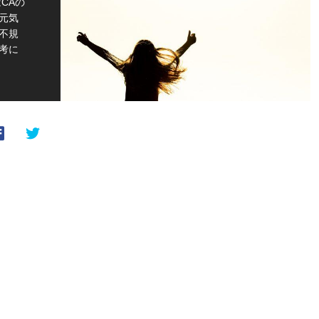
CAの
元気
不規
考に