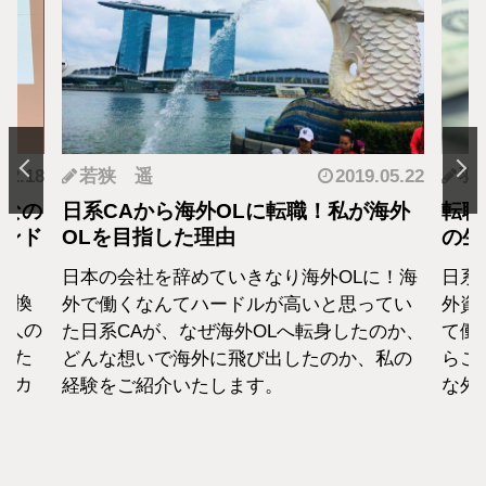
.12.18
若狭 遥
2019.05.22
羽
となの
日系CAから海外OLに転職！私が海外
転職
カンド
OLを目指した理由
の生
日本の会社を辞めていきなり海外OLに！海
日系
転換
外で働くなんてハードルが高いと思ってい
外資
1人の
た日系CAが、なぜ海外OLへ転身したのか、
て働
えた
どんな想いで海外に飛び出したのか、私の
らこ
セカ
経験をご紹介いたします。
な外