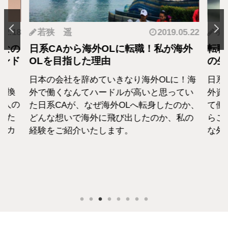
.12.18
若狭 遥
2019.05.22
羽
となの
日系CAから海外OLに転職！私が海外
転職
カンド
OLを目指した理由
の生
日本の会社を辞めていきなり海外OLに！海
日系
転換
外で働くなんてハードルが高いと思ってい
外資
1人の
た日系CAが、なぜ海外OLへ転身したのか、
て働
えた
どんな想いで海外に飛び出したのか、私の
らこ
セカ
経験をご紹介いたします。
な外