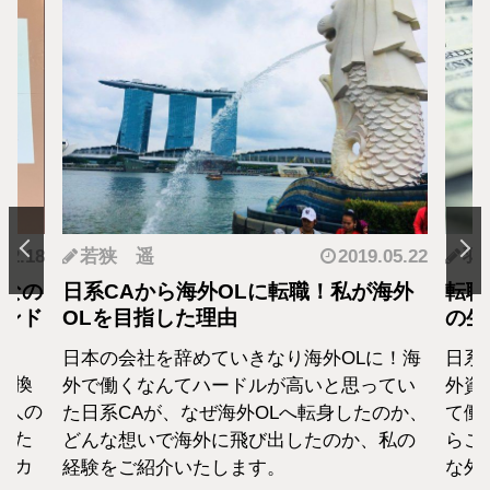
.12.18
若狭 遥
2019.05.22
羽
となの
日系CAから海外OLに転職！私が海外
転職
カンド
OLを目指した理由
の生
日本の会社を辞めていきなり海外OLに！海
日系
転換
外で働くなんてハードルが高いと思ってい
外資
1人の
た日系CAが、なぜ海外OLへ転身したのか、
て働
えた
どんな想いで海外に飛び出したのか、私の
らこ
セカ
経験をご紹介いたします。
な外