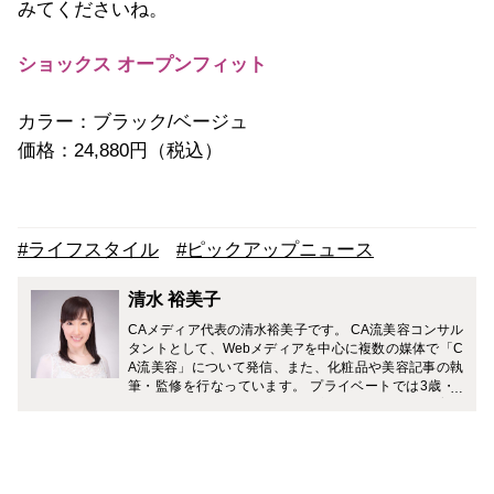
みてくださいね。
ショックス オープンフィット
カラー：ブラック/ベージュ
価格：24,880円（税込）
#ライフスタイル
#ピックアップニュース
清水 裕美子
CAメディア代表の清水裕美子です。 CA流美容コンサル
タントとして、Webメディアを中心に複数の媒体で「C
A流美容」について発信、また、化粧品や美容記事の執
筆・監修を行なっています。 プライベートでは3歳・7
歳（男の子）の2児の母。 「一流の大人を目指す旅育」
に力を入れていて、複数のメディアでおすすめの旅のプ
ランやホテルなどを紹介中です。 Instagramでは、家庭
と仕事を無理なく両立しながら、理想のライフスタイル
を叶える働きかたについて発信中。