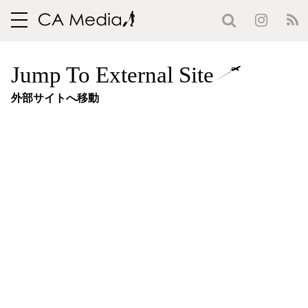
toggle
navigation
Jump To External Site
外部サイトへ移動