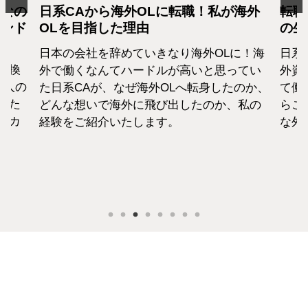
となの
日系CAから海外OLに転職！私が海外
転職
カンド
OLを目指した理由
の生
日本の会社を辞めていきなり海外OLに！海
日系
転換
外で働くなんてハードルが高いと思ってい
外資
1人の
た日系CAが、なぜ海外OLへ転身したのか、
て働
えた
どんな想いで海外に飛び出したのか、私の
らこ
セカ
経験をご紹介いたします。
な外