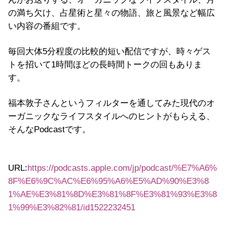
の満ち欠け、占星術と星々の物語、旅と風景など幅広
い内容の番組です。
毎回大体5分程度の比較的短い配信ですが、時々ゲス
トを招いて1時間ほどの長時間トークの回もありま
す。
福本敦子さんというフィルターを通してみた現代のオ
ーガニックなライフスタイルへのヒントがもらえる、
そんなPodcastです。
URL:
https://podcasts.apple.com/jp/podcast/%E7%A6%
8F%E6%9C%AC%E6%95%A6%E5%AD%90%E3%8
1%AE%E3%81%8D%E3%81%8F%E3%81%93%E3%8
1%99%E3%82%81/id1522232451