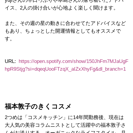
yujiさんの早口っぷりや本島さんの落ち着いたアドバ
イス、2人の掛け合いが心地よく楽しく聞けます。
また、その週の星の動きに合わせてたアドバイスなど
もあり、ちょっとした開運情報としてもオススメで
す。
URL:
https://open.spotify.com/show/150JhFm7MJaUgF
hpR9Stjg?si=dqeqUooFTzqX_aIZxXhyFg&dl_branch=1
福本敦子のきくコスメ
2つめは「コスメキッチン」に14年間勤務後、現在は
大人気の美容コラムニストとして活躍中の福本敦子さ
んがお送りする、オーガニックなライフスタイル、月