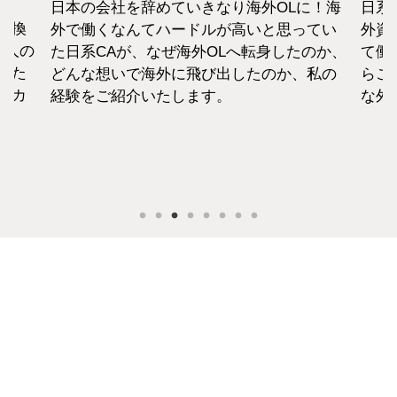
日本の会社を辞めていきなり海外OLに！海
日系
転換
外で働くなんてハードルが高いと思ってい
外資
1人の
た日系CAが、なぜ海外OLへ転身したのか、
て働
えた
どんな想いで海外に飛び出したのか、私の
らこ
セカ
経験をご紹介いたします。
な外