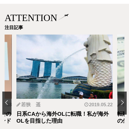
ATTENTION
注目記事
.12.18
若狭 遥
2019.05.22
羽
となの
日系CAから海外OLに転職！私が海外
転職
カンド
OLを目指した理由
の生