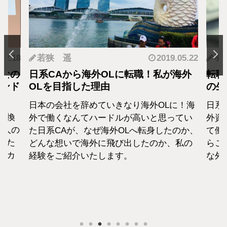
.12.18
若狭 遥
2019.05.22
羽
となの
日系CAから海外OLに転職！私が海外
転職
カンド
OLを目指した理由
の生
日本の会社を辞めていきなり海外OLに！海
日系
転換
外で働くなんてハードルが高いと思ってい
外資
1人の
た日系CAが、なぜ海外OLへ転身したのか、
て働
えた
どんな想いで海外に飛び出したのか、私の
らこ
セカ
経験をご紹介いたします。
な外