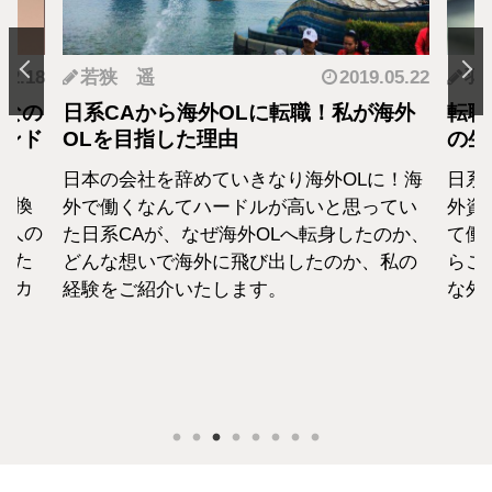
.12.18
若狭 遥
2019.05.22
羽
となの
日系CAから海外OLに転職！私が海外
転職
カンド
OLを目指した理由
の生
日本の会社を辞めていきなり海外OLに！海
日系
転換
外で働くなんてハードルが高いと思ってい
外資
1人の
た日系CAが、なぜ海外OLへ転身したのか、
て働
えた
どんな想いで海外に飛び出したのか、私の
らこ
セカ
経験をご紹介いたします。
な外