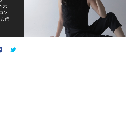
本大
コン
をお伝