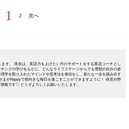
1
2
次へ
します。 現在は、英語力を上げたい方のサポートをする英語コーチとし
ーチングの学びをもとに、どんなライフステージからでも理想の自分の姿
心理学を取り入れたマインドや思考法を発信をし、新たな一歩を踏み出す
さまがHappyで前向きな毎日を過ごすことができますように！ 得意分野
情報です♡ どうぞよろしくお願いいたします。