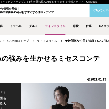
ャビンアテンダント(客室乗務員/CA)がおすすめする情報メディア - CA Media
クから情報を発信！
CAメンバ
客室乗務員/CA)がおすすめする情報メディア
容
トラベル
グルメ
ライフスタイル
恋愛
仕事
CAコ
- CA Mediaトップ
ライフスタイル
年齢関係なく美を追求！CAの強
Aの強みを生かせるミセスコンテ
2021.01.13
「ミ
面も
る大
ま