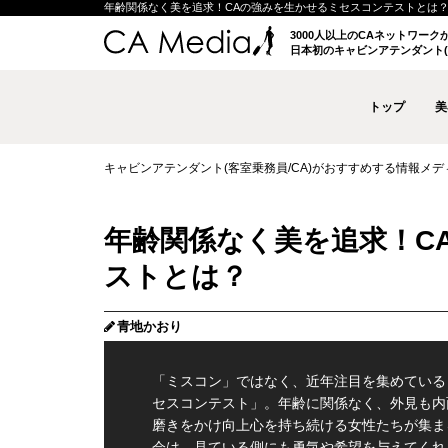
年齢関係なく美を追求！CAの強みを生かせるミセスコンテストとは？ | キ
3000人以上のCAネットワー
日本初のキャビンアテンダント(
トップ
美
キャビンアテンダント(客室乗務員/CA)がおすすめする情報メディア 
年齢関係なく美を追求！C
ストとは？
青地かおり
「ミスコン」ではなく、近年注目を集めている
セスコンテスト」。年齢に関係なく、外見も内
磨きをかけ向上心を持ち続ける女性たちが集ま
会は、見ている側にも勇気や希望を与えてくれ