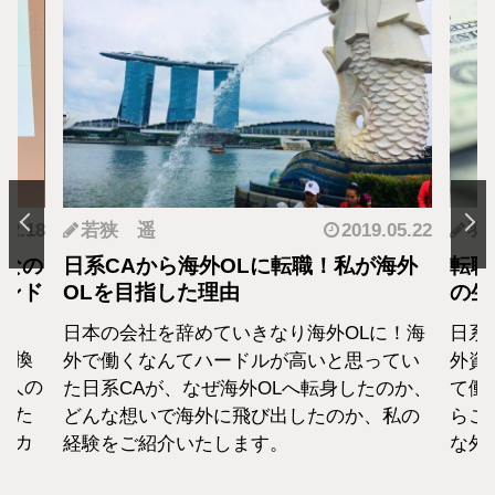
.12.18
若狭 遥
2019.05.22
羽
となの
日系CAから海外OLに転職！私が海外
転職
カンド
OLを目指した理由
の生
日本の会社を辞めていきなり海外OLに！海
日系
転換
外で働くなんてハードルが高いと思ってい
外資
1人の
た日系CAが、なぜ海外OLへ転身したのか、
て働
えた
どんな想いで海外に飛び出したのか、私の
らこ
セカ
経験をご紹介いたします。
な外