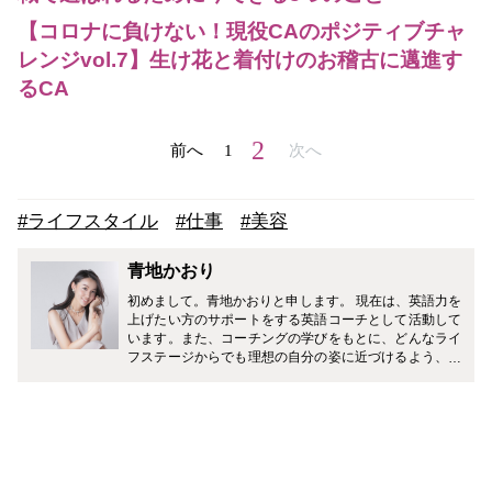
【コロナに負けない！現役CAのポジティブチャ
レンジvol.7】生け花と着付けのお稽古に邁進す
るCA
2
前へ
1
次へ
#ライフスタイル
#仕事
#美容
青地かおり
初めまして。青地かおりと申します。 現在は、英語力を
上げたい方のサポートをする英語コーチとして活動して
います。また、コーチングの学びをもとに、どんなライ
フステージからでも理想の自分の姿に近づけるよう、ポ
ジティブ心理学を取り入れたマインドや思考法を発信を
し、新たな一歩を踏み出すお手伝いをしています。 みな
さまがHappyで前向きな毎日を過ごすことができますよ
うに！ 得意分野は、語学、美容、印象に関する情報です
♡ どうぞよろしくお願いいたします。